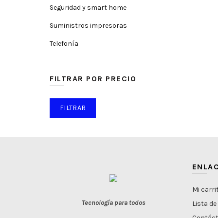
Seguridad y smart home
Suministros impresoras
Telefonía
FILTRAR POR PRECIO
Precio
Precio
FILTRAR
mínimo
máximo
ENLAC
Mi carri
Tecnología para todos
Lista de
Contác