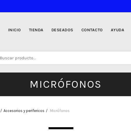
INICIO
TIENDA
DESEADOS
CONTACTO
AYUDA
uscar
r:
MICRÓFONOS
Accesorios y perifericos
Micrófonos
SIN STOCK