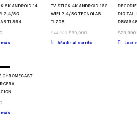
CK 8K ANDROID 14
TV STICK 4K ANDROID 16G
DECODIF
FI 2.4/5G
WIFI 2.4/5G TECNOLAB
DIGITAL 
AB TL864
TL708
DBG164
El
El
0
$
39,900
$
29,990
$
44,900
precio
precio
r más
Añadir al carrito
Leer 
original
actual
era:
es:
$44,900.
$39,900.
TOCK
E CHROMECAST
ERCERA
ACION
0
r más