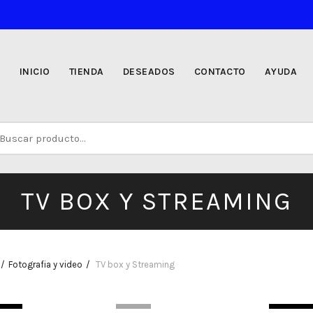
INICIO
TIENDA
DESEADOS
CONTACTO
AYUDA
uscar
r:
TV BOX Y STREAMING
Fotografia y video
TV box y Streaming
TOCK
-11%
SIN STO