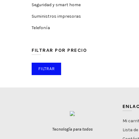
Seguridad y smart home
Suministros impresoras
Telefonía
FILTRAR POR PRECIO
Precio
Precio
FILTRAR
mínimo
máximo
ENLAC
Mi carri
Tecnología para todos
Lista de
Contác