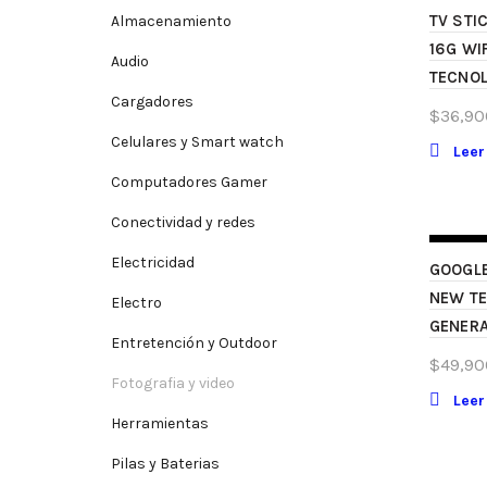
TV STI
Almacenamiento
16G WI
Audio
TECNOL
Cargadores
$
36,90
Celulares y Smart watch
Lee
Computadores Gamer
Conectividad y redes
SIN S
Electricidad
GOOGL
NEW T
Electro
GENER
Entretención y Outdoor
$
49,90
Fotografia y video
Lee
Herramientas
Pilas y Baterias