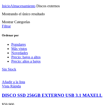
Inicio
Almacenamiento
Discos externos
Mostrando el único resultado
Mostrar Categorías
Filtrar
Ordenar por
Populares
Más vistos
Novedades
Precio: bajos a altos
Precio: altos a bajos
Sin Stock
Añadir a la lista
Vista Rápida
DISCO SSD 256GB EXTERNO USB 3.1 MAXELL
$
59,900