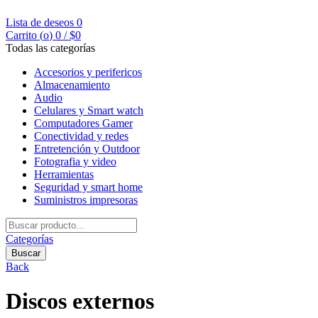
Lista de deseos
0
Carrito (
o
)
0
/
$
0
Todas las categorías
Accesorios y perifericos
Almacenamiento
Audio
Celulares y Smart watch
Computadores Gamer
Conectividad y redes
Entretención y Outdoor
Fotografia y video
Herramientas
Seguridad y smart home
Suministros impresoras
Buscar
por:
Categorías
Buscar
Back
Discos externos