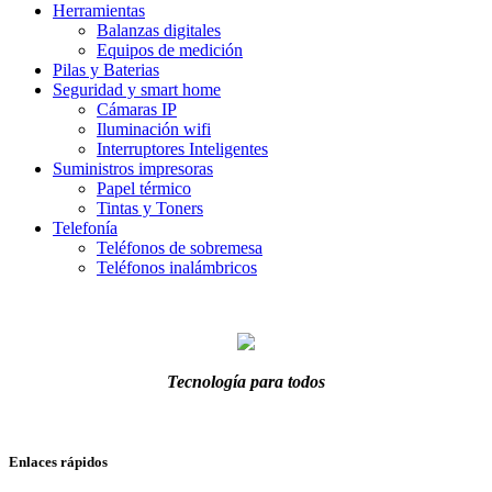
Herramientas
Balanzas digitales
Equipos de medición
Pilas y Baterias
Seguridad y smart home
Cámaras IP
Iluminación wifi
Interruptores Inteligentes
Suministros impresoras
Papel térmico
Tintas y Toners
Telefonía
Teléfonos de sobremesa
Teléfonos inalámbricos
Tecnología para todos
Enlaces rápidos