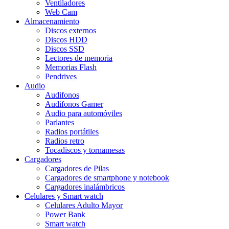
Ventiladores
Web Cam
Almacenamiento
Discos externos
Discos HDD
Discos SSD
Lectores de memoria
Memorias Flash
Pendrives
Audio
Audifonos
Audifonos Gamer
Audio para automóviles
Parlantes
Radios portátiles
Radios retro
Tocadiscos y tornamesas
Cargadores
Cargadores de Pilas
Cargadores de smartphone y notebook
Cargadores inalámbricos
Celulares y Smart watch
Celulares Adulto Mayor
Power Bank
Smart watch