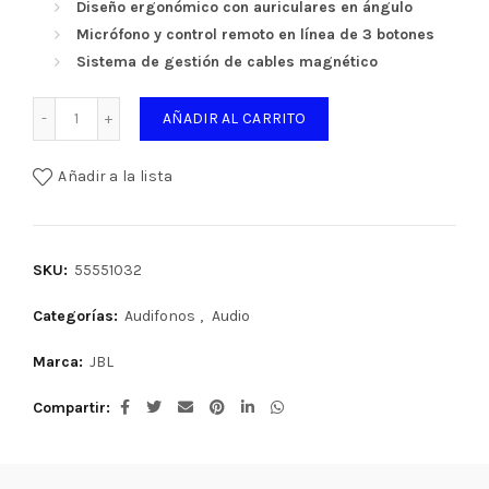
Diseño ergonómico con auriculares en ángulo
Micrófono y control remoto en línea de 3 botones
Sistema de gestión de cables magnético
AUDIFONO REFLECT JBL MANOS LIBRES BK cantidad
AÑADIR AL CARRITO
Añadir a la lista
SKU:
55551032
Categorías:
Audifonos
,
Audio
Marca:
JBL
Compartir