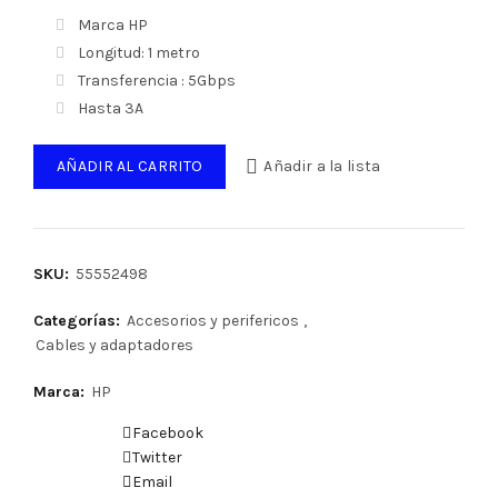
Marca HP
Longitud: 1 metro
Transferencia : 5Gbps
Hasta 3A
AÑADIR AL CARRITO
Añadir a la lista
SKU:
55552498
Categorías:
Accesorios y perifericos
,
Cables y adaptadores
Marca:
HP
Facebook
Twitter
Email