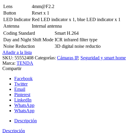
Lens
4mm@F2.2
Button
Reset x 1
LED Indicator
Red LED indicator x 1, blue LED indicator x 1
Antenna
Internal antenna
Coding Standard
Smart H.264
Day and Night Shift Mode
ICR infrared filter type
Noise Reduction
3D digital noise reductio
Añadir a la lista
SKU:
55552408
Categorías:
Cámaras IP
,
Seguridad y smart home
Marca:
TENDA
Compartir
Facebook
Twitter
Email
Pinterest
LinkedIn
WhatsApp
WhatsApp
Descripción
Descripción