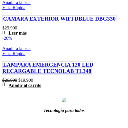
Añadir a la lista
Vista Rápida
CAMARA EXTERIOR WIFI DBLUE DBG330
$
29,900
Leer más
-26%
Añadir a la lista
Vista Rápida
LAMPARA EMERGENCIA 120 LED
RECARGABLE TECNOLAB TL348
El
El
$
26,900
$
19,900
precio
precio
Añadir al carrito
original
actual
era:
es:
$26,900.
$19,900.
Tecnología para todos