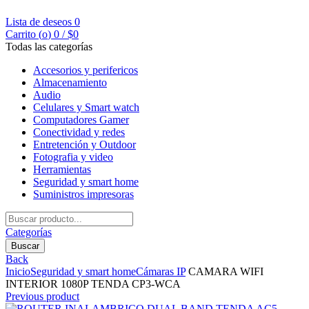
Lista de deseos
0
Carrito (
o
)
0
/
$
0
Todas las categorías
Accesorios y perifericos
Almacenamiento
Audio
Celulares y Smart watch
Computadores Gamer
Conectividad y redes
Entretención y Outdoor
Fotografia y video
Herramientas
Seguridad y smart home
Suministros impresoras
Buscar
por:
Categorías
Buscar
Back
Inicio
Seguridad y smart home
Cámaras IP
CAMARA WIFI
INTERIOR 1080P TENDA CP3-WCA
Previous product