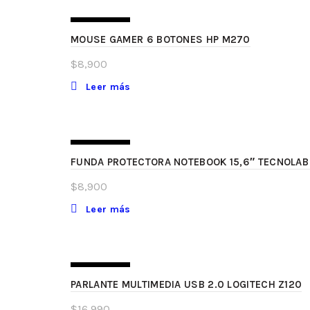
SIN STOCK
MOUSE GAMER 6 BOTONES HP M270
$
8,900
Leer más
SIN STOCK
FUNDA PROTECTORA NOTEBOOK 15,6″ TECNOLAB
$
8,900
Leer más
SIN STOCK
PARLANTE MULTIMEDIA USB 2.0 LOGITECH Z120
$
16,990