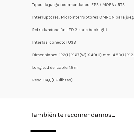
· Tipos de juego recomendados: FPS / MOBA / RTS
· Interruptores: Microinterruptores OMRON para jue
· Retroiluminación LED 3 zone backlight
· Interfaz: conector USB
· Dimensiones: 122(L) X 67(W) X 40(H) mm · 4.80(L) X 2
· Longitud del cable: 1.8m
· Peso: 94g (0.21libras)
También te recomendamos…
SIN STOCK