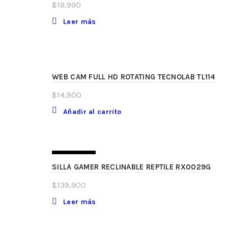
$
19,990
Leer más
WEB CAM FULL HD ROTATING TECNOLAB TL114
$
14,900
Añadir al carrito
SIN STOCK
SILLA GAMER RECLINABLE REPTILE RX0029G
$
139,900
Leer más