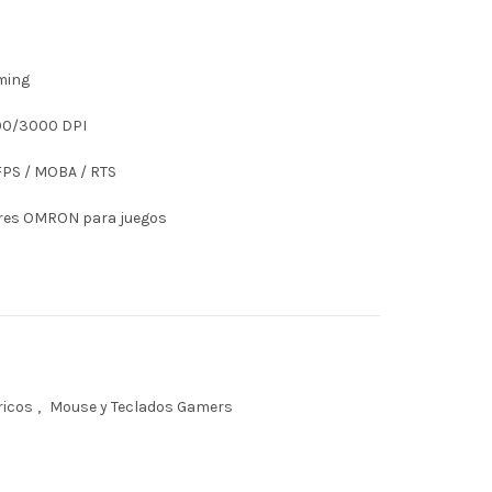
ming
00/3000 DPI
FPS / MOBA / RTS
tores OMRON para juegos
ricos
,
Mouse y Teclados Gamers