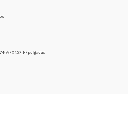
gos
.74(W) X 1.57(H) pulgadas