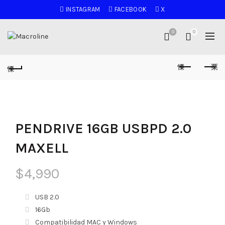
INSTAGRAM
FACEBOOK
X
0
0
PENDRIVE 16GB USBPD 2.0
MAXELL
$
4,990
USB 2.0
16Gb
Compatibilidad MAC y Windows