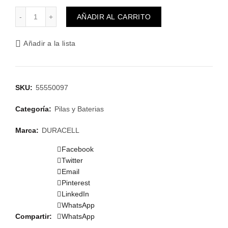
PILA D DURACELL cantidad
AÑADIR AL CARRITO
Añadir a la lista
SKU:
55550097
Categoría:
Pilas y Baterias
Marca:
DURACELL
Facebook
Twitter
Email
Pinterest
LinkedIn
WhatsApp
Compartir
WhatsApp