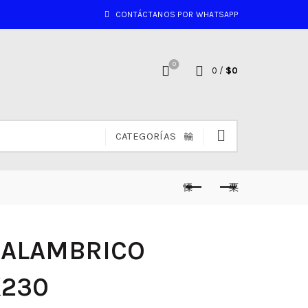
CONTÁCTANOS POR WHATSAPP
0
0
/
$
0
CATEGORÍAS
NALAMBRICO
K230