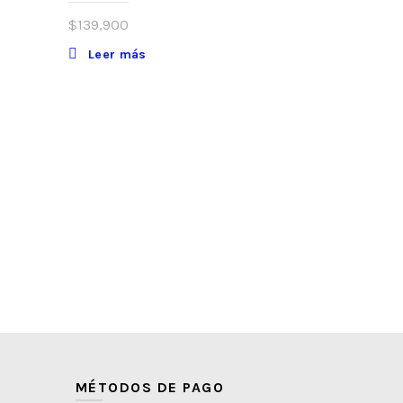
$
139,900
Leer más
PARLANTE G
$
11,900
Leer má
MÉTODOS DE PAGO