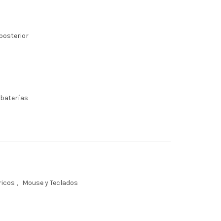
posterior
 baterías
ricos
,
Mouse y Teclados