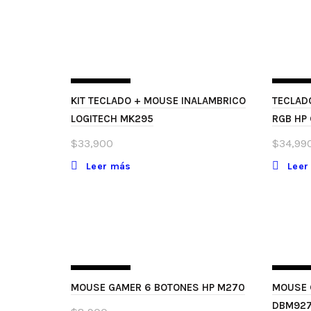
SIN STOCK
SIN ST
KIT TECLADO + MOUSE INALAMBRICO
TECLAD
LOGITECH MK295
RGB HP
$
33,900
$
34,99
Leer más
Leer
SIN STOCK
SIN ST
MOUSE GAMER 6 BOTONES HP M270
MOUSE 
DBM92