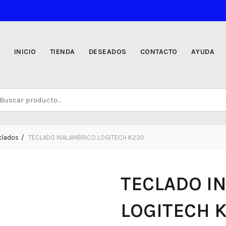
INICIO
TIENDA
DESEADOS
CONTACTO
AYUDA
uscar
r:
clados
TECLADO INALAMBRICO LOGITECH K230
TECLADO I
LOGITECH 