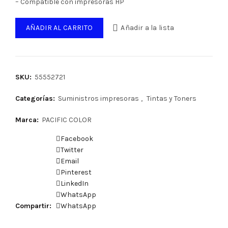
– Compatible con impresoras HP
AÑADIR AL CARRITO
Añadir a la lista
SKU:
55552721
Categorías:
Suministros impresoras
,
Tintas y Toners
Marca:
PACIFIC COLOR
Facebook
Twitter
Email
Pinterest
LinkedIn
WhatsApp
Compartir
WhatsApp