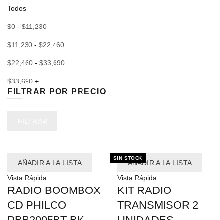
Todos
$
0
-
$
11,230
$
11,230
-
$
22,460
$
22,460
-
$
33,690
$
33,690
+
FILTRAR POR PRECIO
Precio
Precio
FILTRAR
mínimo
máximo
-10%
-13%
SIN STOCK
AÑADIR A LA LISTA
AÑADIR A LA LISTA
Vista Rápida
Vista Rápida
RADIO BOOMBOX
KIT RADIO
CD PHILCO
TRANSMISOR 2
PBB2005BT BK
UNIDADES