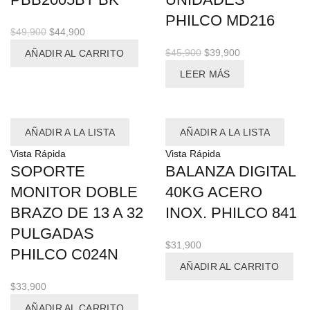
PHILCO MD216
El
El
$
49,900
$
44,900
precio
precio
El
El
$
45,900
$
39,900
AÑADIR AL CARRITO
original
actual
precio
precio
LEER MÁS
era:
es:
original
actual
$49,900.
$44,900.
era:
es:
$45,900.
$39,900.
AÑADIR A LA LISTA
AÑADIR A LA LISTA
Vista Rápida
Vista Rápida
SOPORTE
BALANZA DIGITAL
MONITOR DOBLE
40KG ACERO
BRAZO DE 13 A 32
INOX. PHILCO 841
PULGADAS
$
31,900
PHILCO C024N
AÑADIR AL CARRITO
$
33,900
AÑADIR AL CARRITO