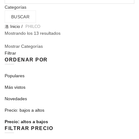
por:
Categorías
BUSCAR
Inicio
PHILCO
Ordenado
Mostrando los 13 resultados
por
Mostrar Categorías
precio:
Filtrar
alto
ORDENAR POR
a
bajo
Populares
Más vistos
Novedades
Precio: bajos a altos
Precio: altos a bajos
FILTRAR PRECIO