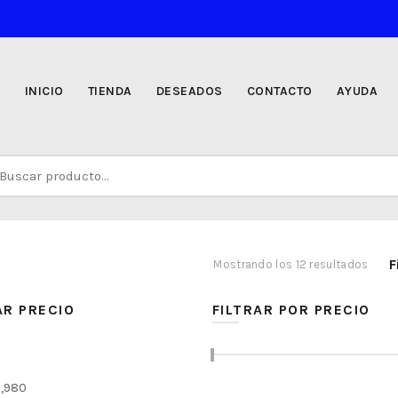
INICIO
TIENDA
DESEADOS
CONTACTO
AYUDA
uscar
r:
F
Orde
Mostrando los 12 resultados
por
preci
AR PRECIO
FILTRAR POR PRECIO
alto
a
bajo
,980