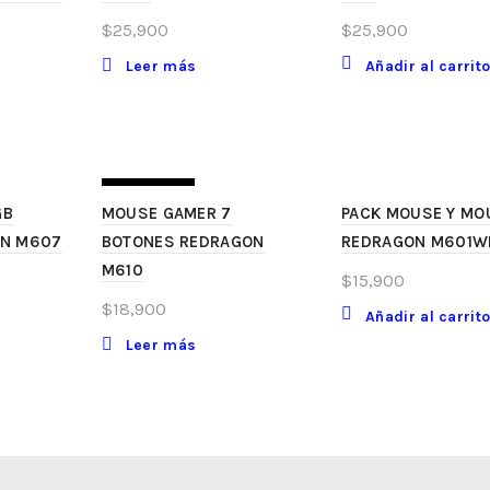
$
25,900
$
25,900
Leer más
Añadir al carrit
SIN STOCK
GB
MOUSE GAMER 7
PACK MOUSE Y MO
ON M607
BOTONES REDRAGON
REDRAGON M601W
M610
$
15,900
$
18,900
Añadir al carrit
Leer más