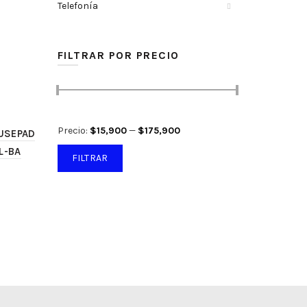
Telefonía
o
FILTRAR POR PRECIO
Precio
Precio
Precio:
$15,900
—
$175,900
USEPAD
mínimo
máximo
L-BA
FILTRAR
o