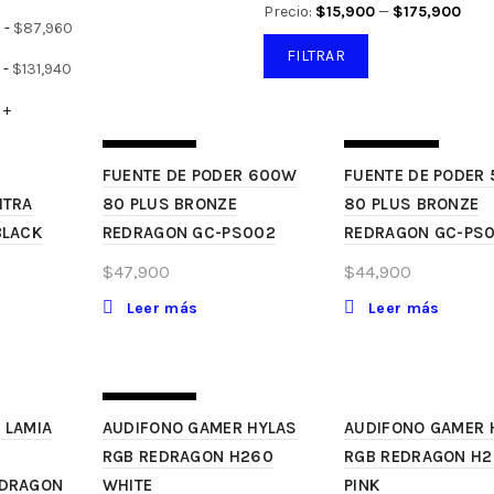
Precio
Precio
Precio:
$15,900
—
$175,900
0
-
$
87,960
mínimo
máximo
FILTRAR
0
-
$
131,940
0
+
SIN STOCK
SIN STOCK
FUENTE DE PODER 600W
FUENTE DE PODER
ITRA
80 PLUS BRONZE
80 PLUS BRONZE
BLACK
REDRAGON GC-PS002
REDRAGON GC-PS0
$
47,900
$
44,900
Leer más
Leer más
SIN STOCK
 LAMIA
AUDIFONO GAMER HYLAS
AUDIFONO GAMER 
RGB REDRAGON H260
RGB REDRAGON H
EDRAGON
WHITE
PINK