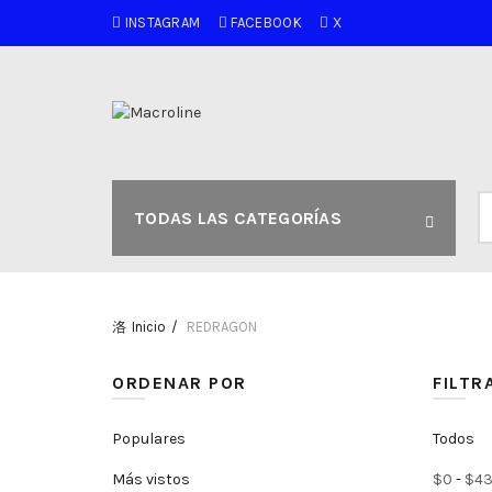
INSTAGRAM
FACEBOOK
X
B
TODAS LAS CATEGORÍAS
po
Inicio
REDRAGON
ORDENAR POR
FILTR
Populares
Todos
Más vistos
$
0
-
$
43