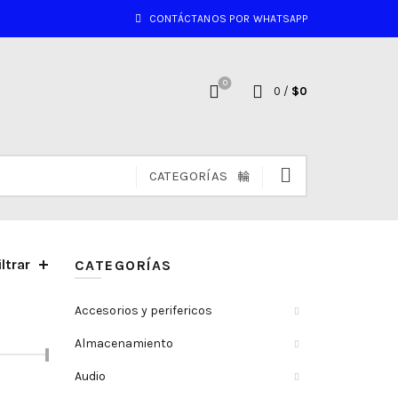
CONTÁCTANOS POR WHATSAPP
0
0
/
$
0
CATEGORÍAS
iltrar
nado
CATEGORÍAS
o:
Accesorios y perifericos
Almacenamiento
Audio