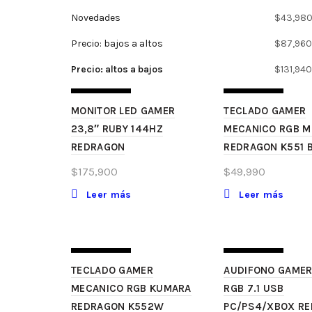
Novedades
$
43,98
Precio: bajos a altos
$
87,96
Precio: altos a bajos
$
131,94
SIN STOCK
SIN STOCK
MONITOR LED GAMER
TECLADO GAMER
23,8″ RUBY 144HZ
MECANICO RGB M
REDRAGON
REDRAGON K551 
$
175,900
$
49,990
Leer más
Leer más
SIN STOCK
SIN STOCK
TECLADO GAMER
AUDIFONO GAMER
MECANICO RGB KUMARA
RGB 7.1 USB
REDRAGON K552W
PC/PS4/XBOX R