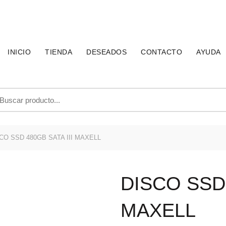
INICIO
TIENDA
DESEADOS
CONTACTO
AYUDA
uscar
r:
CO SSD 480GB SATA III MAXELL
DISCO SSD 
MAXELL