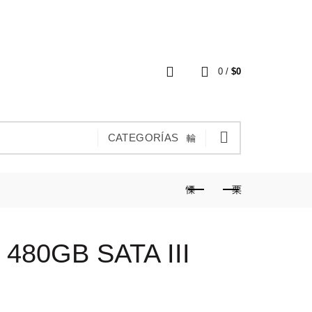
CONTÁCTANOS POR WHATSAPP
0
0
/
$
0
CATEGORÍAS
480GB SATA III