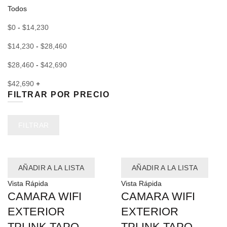
Todos
$
0
-
$
14,230
$
14,230
-
$
28,460
$
28,460
-
$
42,690
$
42,690
+
FILTRAR POR PRECIO
Precio
Precio
FILTRAR
mínimo
máximo
AÑADIR A LA LISTA
AÑADIR A LA LISTA
Vista Rápida
Vista Rápida
CAMARA WIFI
CAMARA WIFI
EXTERIOR
EXTERIOR
TPLINK TAPO
TPLINK TAPO