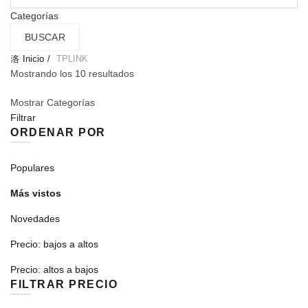
por:
Categorías
BUSCAR
Inicio
TPLINK
Ordenado
Mostrando los 10 resultados
por
Mostrar Categorías
puntuación
Filtrar
media
ORDENAR POR
Populares
Más vistos
Novedades
Precio: bajos a altos
Precio: altos a bajos
FILTRAR PRECIO